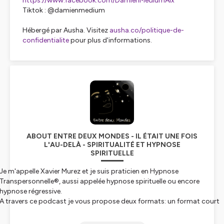
https://www.facebook.com/DamienMediumAix
Tiktok : @damienmedium
Hébergé par Ausha. Visitez
ausha.co/politique-de-
confidentialite
pour plus d'informations.
ABOUT ENTRE DEUX MONDES - IL ÉTAIT UNE FOIS
L'AU-DELÀ - SPIRITUALITÉ ET HYPNOSE
SPIRITUELLE
Je m'appelle Xavier Murez et je suis praticien en Hypnose
Transpersonnelle®, aussi appelée hypnose spirituelle ou encore
hypnose régressive.
A travers ce podcast je vous propose deux formats: un format court
dans lequel j'aborde une thématique spirituelle, en lien avec un
contenu de séance et un format long, sous forme d'entretien, avec de