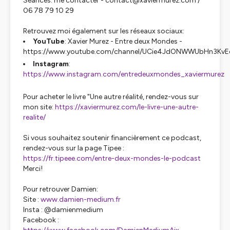
Séances: me contacter - contact@xaviermurez.com /
06 78 79 10 29
Retrouvez moi également sur les réseaux sociaux:
YouTube
: Xavier Murez - Entre deux Mondes -
https://www.youtube.com/channel/UCie4JdONWWUbHn3Kv
Instagram
:
https://www.instagram.com/entredeuxmondes_xaviermurez
Pour acheter le livre "Une autre réalité, rendez-vous sur
mon site:
https://xaviermurez.com/le-livre-une-autre-
realite/
Si vous souhaitez soutenir financièrement ce podcast,
rendez-vous sur la page Tipee :
https://fr.tipeee.com/entre-deux-mondes-le-podcast
Merci!
Pour retrouver Damien:
Site :
www.damien-medium.fr
Insta : @damienmedium
Facebook :