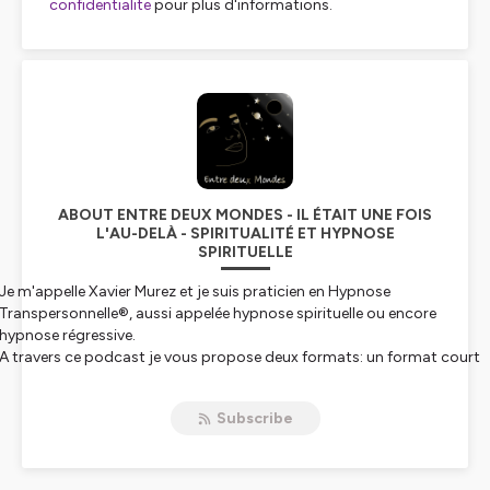
confidentialite
pour plus d'informations.
ABOUT ENTRE DEUX MONDES - IL ÉTAIT UNE FOIS
L'AU-DELÀ - SPIRITUALITÉ ET HYPNOSE
SPIRITUELLE
Je m'appelle Xavier Murez et je suis praticien en Hypnose
Transpersonnelle®, aussi appelée hypnose spirituelle ou encore
hypnose régressive.
A travers ce podcast je vous propose deux formats: un format court
dans lequel j'aborde une thématique spirituelle, en lien avec un
contenu de séance et un format long, sous forme d'entretien, avec de
Subscribe
personnes qui ont fait du lien à l'invisible un métier, une passion.
Vous l'avez compris, Entre deux Mondes fait aussi naturellement le lien
entre ce monde, celui de notre incarnation terrestre, et le monde de
l'Au-delà.