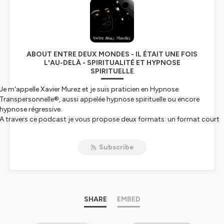
ABOUT ENTRE DEUX MONDES - IL ÉTAIT UNE FOIS
L'AU-DELÀ - SPIRITUALITÉ ET HYPNOSE
SPIRITUELLE
Je m'appelle Xavier Murez et je suis praticien en Hypnose
Transpersonnelle®, aussi appelée hypnose spirituelle ou encore
hypnose régressive.
A travers ce podcast je vous propose deux formats: un format court
dans lequel j'aborde une thématique spirituelle, en lien avec un
contenu de séance et un format long, sous forme d'entretien, avec de
Subscribe
personnes qui ont fait du lien à l'invisible un métier, une passion.
Vous l'avez compris, Entre deux Mondes fait aussi naturellement le lien
entre ce monde, celui de notre incarnation terrestre, et le monde de
l'Au-delà.
Mon objectif, à travers ce podcast, est à la fois de participer à l'éveil
des consciences, à ma manière, et de faire découvrir les ressources
SHARE
EMBED
exceptionnelles de ma pratique, l'Hypnose Transpersonnelle®.
Je vous remercie infiniment pour votre lecture et votre écoute.