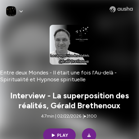
Entre deux Mondes - Il était une fois l'Au-delà -
Spiritualité et Hypnose spirituelle
Interview - La superposition des
réalités, Gérald Brethenoux
47min | 02/22/2026
|
3100
PLAY