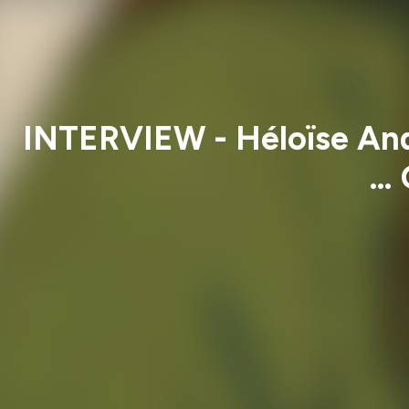
INTERVIEW - Héloïse Andr
… 