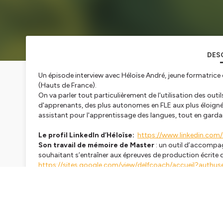
DES
Un épisode interview avec Héloïse André, jeune formatrice 
(Hauts de France).
On va parler tout particulièrement de l'utilisation des outils
d'apprenants, des plus autonomes en FLE aux plus éloignés
assistant pour l'apprentissage des langues, tout en gardant 
Le profil LinkedIn d’Héloïse:
https://www.linkedin.co
Son travail de mémoire de Master
: un outil d’accompa
souhaitant s’entraîner aux épreuves de production écrite 
https://sites.google.com/view/delfcoach/accueil?authu
L'association Mots et Merveilles
:
https://www.asso-mot
Ce podcast est animé par Aurore Barrot et Ophélie Passe
française orale et écrite, à destination d'adultes francop
Ensemble, on vous propose un espace de transmission, de v