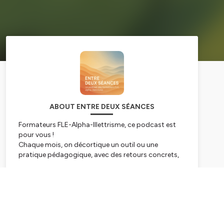
ABOUT ENTRE DEUX SÉANCES
Formateurs FLE-Alpha-Illettrisme, ce podcast est
pour vous !
Chaque mois, on décortique un outil ou une
pratique pédagogique, avec des retours concrets,
des astuces, et des récits de terrain.
Court, pratique et motivant. Pour se sentir compris
Subscribe
et inspiré !
Entre deux séances
est un podcast original conçu
et animé par Aurore Barrot et Ophélie Passemard,