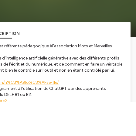
CRIPTION
et référente pédagogique àl’association Mots et Merveilles
 d'intelligence artificielle générative avec des différents profils
 de l'écrit et du numérique, et de comment en faire un véritable
bien le contrôle sur l'outil et non en étant contrôlé par lui.
m/in/h%C3%A9lo%C3%AFse-fle/
gnament à l’utilisation de ChatGPT par des apprenants
du DELF B1 ou B2:
ser=2
setmerveilles.fr/
mard, toutes deux engagées dans la formation en langue
hones ou non, scolarisés ou non.
alorisation et de respiration.