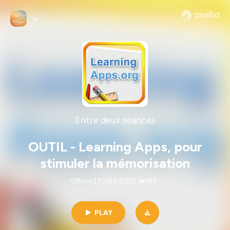
Entre deux séances
OUTIL - Learning Apps, pour
stimuler la mémorisation
08min | 10/23/2025
|
183
PLAY