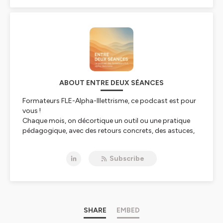
ABOUT ENTRE DEUX SÉANCES
Formateurs FLE-Alpha-Illettrisme, ce podcast est pour
vous !
Chaque mois, on décortique un outil ou une pratique
pédagogique, avec des retours concrets, des astuces,
et des récits de terrain.
Court, pratique et motivant. Pour se sentir compris et
Subscribe
inspiré !
Entre deux séances
est un podcast original conçu et
animé par Aurore Barrot et Ophélie Passemard,
consultantes et formatrices de formateurs.
https://www.aurore-barrot.com/ -
SHARE
EMBED
contact@aurore-
barrot.com