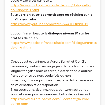
audio + exercices sur le site:
https://www.podcastfrancaisfacile.com/dialogue/la-
boulangerie-1.html
Et en v
ersion auto-apprentissage ou révision sur la
chaîne youtube
:
https://www.youtube.com/watch?v=4ilHLfmpkTM
Et pour finir en beauté, le
dialogue niveau B1 sur les
crottes de chien :
https://www.podcastfrancaisfacile.com/dialogue/crotte-
de-chien.html
Ce podcast est animé par Aurore Barrot et Ophélie
Passemard, toutes deux engagées dans la formation en
langue française orale et écrite, à destination d'adultes
francophones ou non, scolarisés ou non.
Ensemble, on vous propose un espace de transmission,
de valorisation et de respiration.
Si ça vous parle, abonnez-vous, parlez-en autour de
vous, et venez piocher une idée…
Entre deux séances
!
https://www.aurore-barrot.com/ -
contact@aurore-
barrot.com