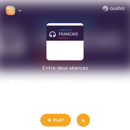
Entre deux séances
OUTIL - Podcast Français facile :
la pépite audio pour vos cours de
FLE
09min | 01/15/2026
|
188
PLAY