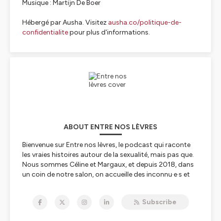
Musique : Martijn De Boer
Hébergé par Ausha. Visitez
ausha.co/politique-de-
confidentialite
pour plus d'informations.
ABOUT ENTRE NOS LÈVRES
Bienvenue sur Entre nos lèvres, le podcast qui raconte
les vraies histoires autour de la sexualité, mais pas que.
Nous sommes Céline et Margaux, et depuis 2018, dans
un coin de notre salon, on accueille des inconnu·e·s et
on enregistre leurs témoignages. On y décortique
ensemble leur enfance, leur éducation, leur rapport au
Subscribe
genre, au corps, aux autres, à l’amour, et plus
généralement à tout ce qui construit leur définition de la