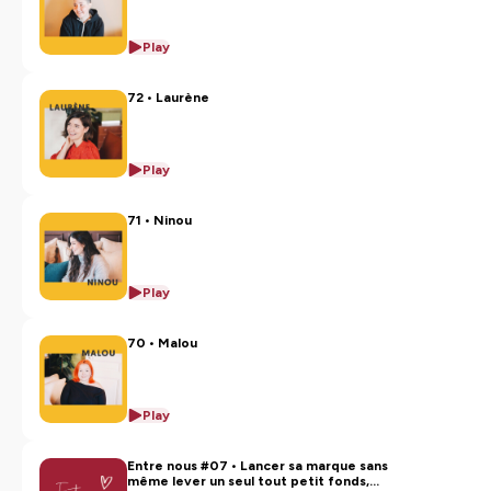
Play
72 • Laurène
Play
71 • Ninou
Play
70 • Malou
Play
Entre nous #07 • Lancer sa marque sans
même lever un seul tout petit fonds,