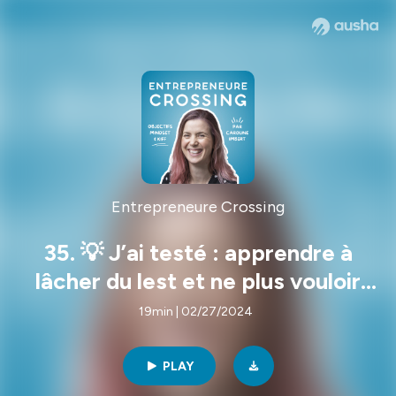
Entrepreneure Crossing
35. 💡 J’ai testé : apprendre à
lâcher du lest et ne plus vouloir
tout contrôler
19min | 02/27/2024
PLAY