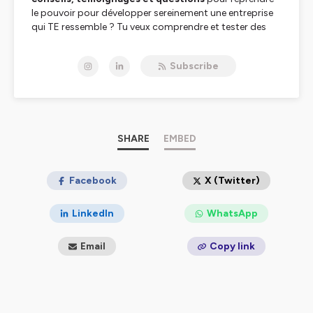
le pouvoir pour développer sereinement une entreprise
qui TE ressemble ? Tu veux comprendre et tester des
outils qui t’aideront à
atteindre tes objectifs en
gardant la motivation
?
Subscribe
Tu es PILE au bon endroit ! Dans
Entrepreneure
Crossing
, je te propose, toutes les semaines, des
ressources, outils pratiques et réflexions sur
l’entrepreneuriat féminin qui vont te permettre :
SHARE
EMBED
✅ d’expérimenter les
outils
qui te conviennent,
✅ d’acquérir des
connaissances
sur ton
fonctionnement,
Facebook
X (Twitter)
✅ de te
poser des questions
qui vont t’aider à
développer le business qui te ressemble.
LinkedIn
WhatsApp
✅ Tout cela en étant
sereine au quotidien ET à long
terme
.
Email
Copy link
🎙️ Une fois par mois, l’épisode se transforme en interview
:
j’invite une super entrepreneure à venir partager
avec nous
les outils, pratiques et réflexions qui l’aident
à atteindre ses objectifs professionnels tout en