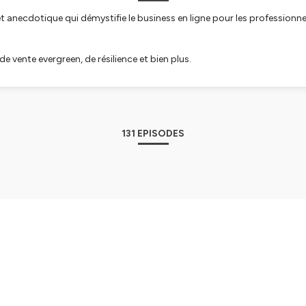
 et anecdotique qui démystifie le business en ligne pour les professio
de vente evergreen, de résilience et bien plus.
trice de Femmentrepreneur.com. Seule ou accompagnée d'invités, je vous
personnel.
tialite
pour plus d'informations.
131 EPISODES
ai audité 50 tunnels de vente de coachs — les 7 erreurs qui
nnel de vente. Il tourne. Et pourtant, les rendez-vous qualifiés ne rentrent pas. Isis a 
nels de vente de coachs et d'expertes en ligne. Résultat : ce ne sont p
reurs qui reviennent, encore et encore. Dans cet épisode, elle les détail
iger pour arrêter de perdre des leads en chemin. ✨ CE QUE TU VAS DÉCOUVRIR : ✦ Comment
llement un tunnel de vente VSL, étape par étape ✦ Erreur #1 : trop d'informations à la
2 : un call to action qui ne donne pas envie de passer à l'action ✦
in | Published on July 27, 2026
formulaire qui ne pré-qualifie pas tes prospects ✦ Erreur #4 : aucune preuve sociale ni