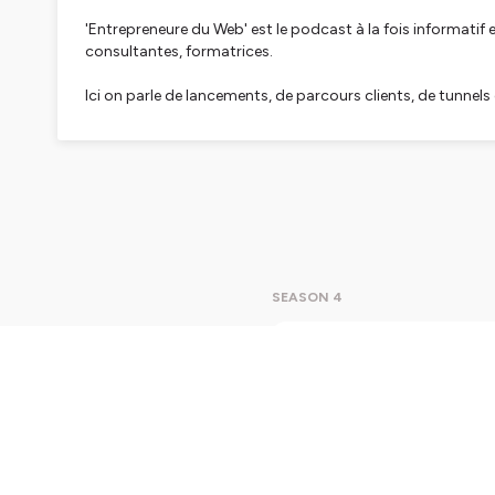
'Entrepreneure du Web' est le podcast à la fois informatif
consultantes, formatrices.
Ici on parle de lancements, de parcours clients, de tunnels 
Je suis Isis, votre hôte, consultante en business et fonda
développement marketing, commercial, et parfois même 
Hébergé par Ausha. Visitez
ausha.co/politique-de-confiden
SEASON 4
191. J'
Tu as un tu
de 50 tun
mais 7 er
qu'il faut corr
fonctionne rée
mauvaise étape du tunnel ✦ Erreur #
Play
25m
Erreur #3 : un 