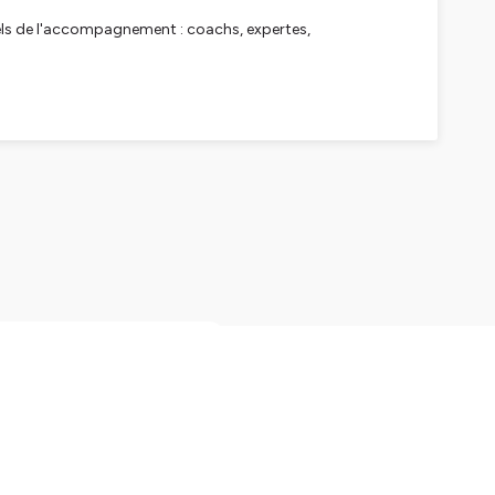
nnels de l'accompagnement : coachs, expertes,
 offre des perspectives différentes pour accélérer votre
 tuent les conversions
audité plus
as 50 problèmes différents,
le une par une — avec ce