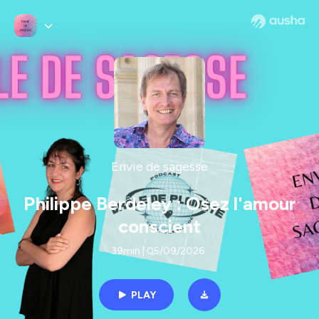
Envie de sagesse
Philippe Berdeley : Osez l'amour
conscient
39min | 05/09/2026
PLAY