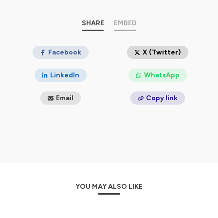
Hébergé par Ausha. Visitez
ausha.co/politique-de-
confidentialite
pour plus d'informations.
SHARE
EMBED
Facebook
X (Twitter)
LinkedIn
WhatsApp
Email
Copy link
YOU MAY ALSO LIKE