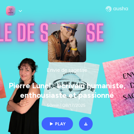
Envie de sagesse
Pierre Lunel : écrivain humaniste,
enthousiaste et passionné
50min | 08/17/2025
PLAY