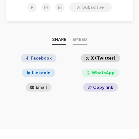
Myriam Besson est partie à la rencontre de ces
Subscribe
chercheurs d’hier et d’aujourd’hui qui nous partagent
leur parcours de vie et ce qui les anime.
Emission diffusée sur Radio Bulle et Radio Bastides.
Hébergé par Ausha. Visitez
ausha.co/politique-de-
confidentialite
pour plus d'informations.
SHARE
EMBED
Facebook
X (Twitter)
LinkedIn
WhatsApp
Email
Copy link