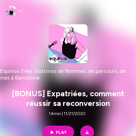
Equinox Elles: histoires de femmes, de parcours, de
vies à Barcelone
[BONUS] Expatriées, comment
réussir sa reconversion
14min | 11/21/2020
PLAY