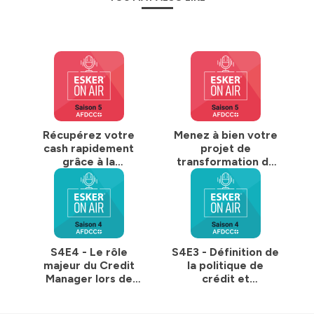
Récupérez votre
Menez à bien votre
cash rapidement
projet de
grâce à la
transformation du
digitalisation du
cycle Invoice-to-
cycle Invoice-to-
Cash | S5E1
Cash | S5E2
S4E4 - Le rôle
S4E3 - Définition de
majeur du Credit
la politique de
Manager lors de
crédit et
l’étape de
négociation des
facturation
accords financiers,