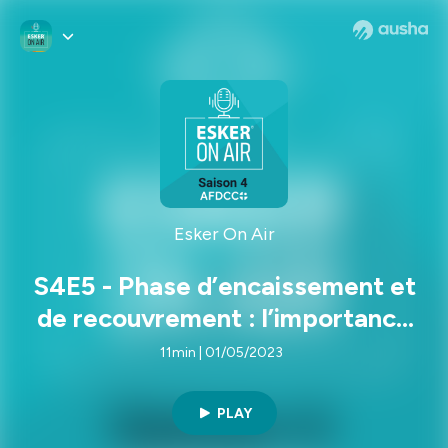
Esker On Air
S4E5 - Phase d’encaissement et
de recouvrement : l’importance
du Credit Management
11min | 01/05/2023
PLAY