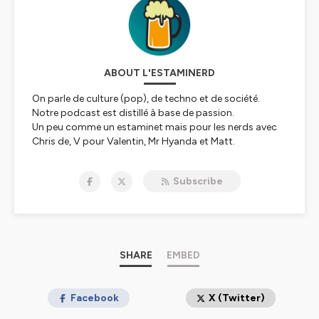
ABOUT L'ESTAMINERD
On parle de culture (pop), de techno et de société.
Notre podcast est distillé à base de passion.
Un peu comme un estaminet mais pour les nerds avec
Chris de, V pour Valentin, Mr Hyanda et Matt.
Retrouvez tous nos liens :
https://linktr.ee/estaminerd
Subscribe
Hébergé par Ausha. Visitez
ausha.co/politique-de-
confidentialite
pour plus d'informations.
SHARE
EMBED
Facebook
X (Twitter)