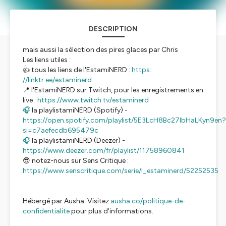
DESCRIPTION
mais aussi la sélection des pires glaces par Chris
Les liens utiles :
👍 tous les liens de l'EstamiNERD :
https:
//
linktr.ee/estaminerd
📍 l'EstamiNERD sur Twitch, pour les enregistrements en
live :
https://www.twitch.tv/estaminerd
🎧
la playlistamiNERD (Spotify) -
https://open.spotify.com/playlist/5E3LcH8Bc27lbHaLKyn9en?
si=c7aefecdb695479c
🎧
la playlistamiNERD (Deezer) -
https://www.deezer.com/fr/playlist/11758960841
😎 notez-nous sur Sens Critique :
https://www.senscritique.com/serie/l_estaminerd/52252535
Hébergé par Ausha. Visitez
ausha.co/politique-de-
confidentialite
pour plus d'informations.