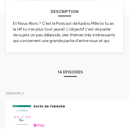
DESCRIPTION
Et Nous Alors ? C'est le Podcast de Kadou Mille (si tu as
la réf tu n’es plus tout jeune). L’objectif c’est de parler
de sujets un peu délaissés, des thèmes très intéressants
qui concernent une grande partie d’entre nous et qui
n’ont pas toujours la place qu’ils méritent dans
l’actualité.
Ça vous est déjà arrivé de vous dire : Ah bon ça existe ?
ou de vous sentir seul en pensant que ça n’arrive qu’à
vous ?
14 EPISODES
Ici on déconstruit certains a priori, on partage nos
témoignages, nos expériences ou encore nos bons
plans !
On parlera à la fois de la santé, du handicap, des
SEASON 2
relations sociales et tant d'autres sujets.
Sortir de l'obésité
Hébergé par Ausha. Visitez
ausha.co/politique-de-
confidentialite
pour plus d'informations.
Play