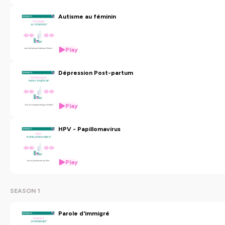
Autisme au féminin
Play
Dépression Post-partum
Play
HPV - Papillomavirus
Play
SEASON 1
Parole d'immigré