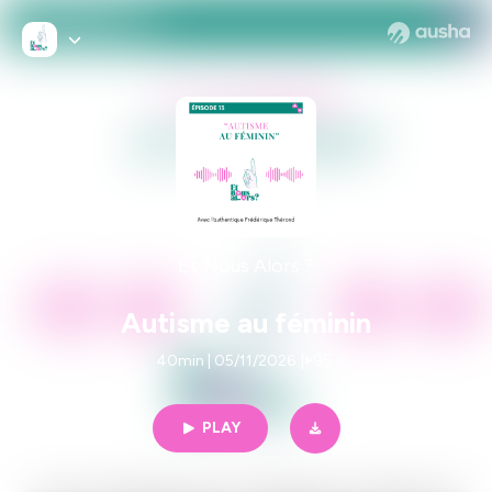
Et Nous Alors ?
Autisme au féminin
40min | 05/11/2026
|
95
PLAY