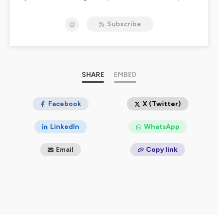
n’ont pas toujours la place qu’ils méritent dans
l’actualité.
Subscribe
Ça vous est déjà arrivé de vous dire : Ah bon ça existe ?
ou de vous sentir seul en pensant que ça n’arrive qu’à
vous ?
Ici on déconstruit certains a priori, on partage nos
témoignages, nos expériences ou encore nos bons
plans !
SHARE
EMBED
On parlera à la fois de la santé, du handicap, des
relations sociales et tant d'autres sujets.
Facebook
X (Twitter)
Hébergé par Ausha. Visitez
ausha.co/politique-de-
confidentialite
pour plus d'informations.
LinkedIn
WhatsApp
Email
Copy link