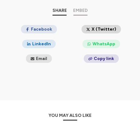
témoignages, nos expériences ou encore nos bons
plans !
SHARE
EMBED
On parlera à la fois de la santé, du handicap, des
relations sociales et tant d'autres sujets.
Facebook
X (Twitter)
Hébergé par Ausha. Visitez
ausha.co/politique-de-
confidentialite
pour plus d'informations.
LinkedIn
WhatsApp
Email
Copy link
YOU MAY ALSO LIKE