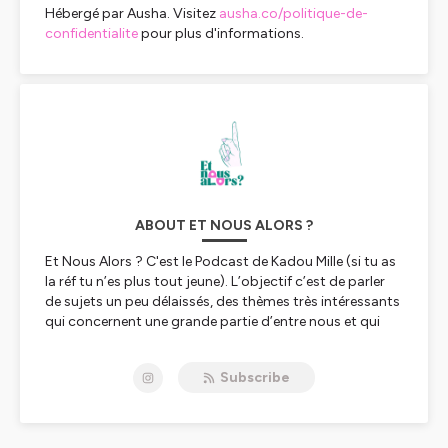
Hébergé par Ausha. Visitez
ausha.co/politique-de-
confidentialite
pour plus d'informations.
ABOUT ET NOUS ALORS ?
Et Nous Alors ? C'est le Podcast de Kadou Mille (si tu as
la réf tu n’es plus tout jeune). L’objectif c’est de parler
de sujets un peu délaissés, des thèmes très intéressants
qui concernent une grande partie d’entre nous et qui
n’ont pas toujours la place qu’ils méritent dans
l’actualité.
Subscribe
Ça vous est déjà arrivé de vous dire : Ah bon ça existe ?
ou de vous sentir seul en pensant que ça n’arrive qu’à
vous ?
Ici on déconstruit certains a priori, on partage nos