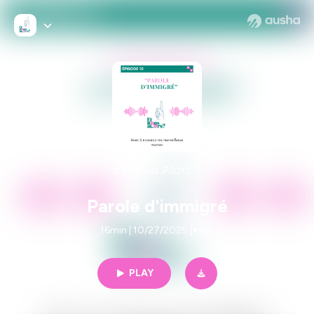
Et Nous Alors ?
Parole d'immigré
16min | 10/27/2025
|
92
PLAY