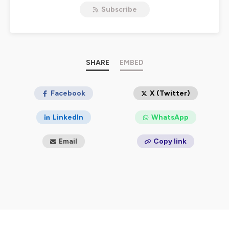
vous donne mon avis sur les spectacles du moment.
Subscribe
Dans chaque épisode, vous trouverez également des
informations sur la pièce, le metteur en scène, les
comédiens, et plein d'autres surprises !
Alors, que vous soyez passionnés de théâtre ou simples
curieux, vous ne manquerez pas de trouver chaussure à
votre pied !
SHARE
EMBED
PS : N'oubliez pas de mettre du théâtre dans votre vie,
car ça la rend plus jolie !
Facebook
X (Twitter)
Hébergé par Ausha. Visitez
ausha.co/politique-de-
confidentialite
pour plus d'informations.
LinkedIn
WhatsApp
Email
Copy link