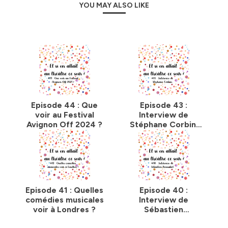
YOU MAY ALSO LIKE
Episode 44 : Que
Episode 43 :
voir au Festival
Interview de
Avignon Off 2024 ?
Stéphane Corbin,
compositeur,
metteur en scène
et créateur du
collectif Les
Funambules
Episode 41 : Quelles
Episode 40 :
comédies musicales
Interview de
voir à Londres ?
Sébastien
Bonnabel, créateur