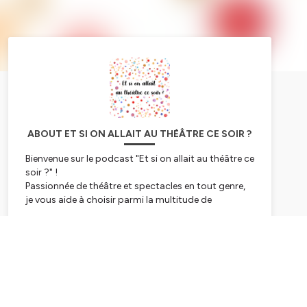
ABOUT ET SI ON ALLAIT AU THÉÂTRE CE SOIR ?
Bienvenue sur le podcast "Et si on allait au théâtre ce
soir ?" !
Passionnée de théâtre et spectacles en tout genre,
je vous aide à choisir parmi la multitude de
spectacles à l'affiche. Pour vous, j'écume les scènes
parisiennes et vous donne mon avis sur les
Subscribe
spectacles du moment. Dans chaque épisode, vous
trouverez également des informations sur la pièce,
le metteur en scène, les comédiens, et plein d'autres
surprises !
Alors, que vous soyez passionnés de théâtre ou