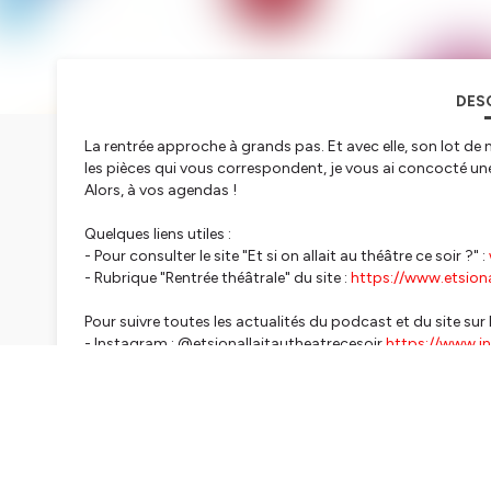
DES
La rentrée approche à grands pas. Et avec elle, son lot de n
les pièces qui vous correspondent, je vous ai concocté un
Alors, à vos agendas !
Quelques liens utiles :
- Pour consulter le site "Et si on allait au théâtre ce soir ?" :
- Rubrique "Rentrée théâtrale" du site :
https://www.etsion
Pour suivre toutes les actualités du podcast et du site sur 
- Instagram : @etsionallaitautheatrecesoir
https://www.in
- Facebook :
https://www.facebook.com/etsionallaitauthe
Et pour m'écrire, c'est par ici :
etsionallaitautheatrecesoi
Un grand merci pour votre écoute !