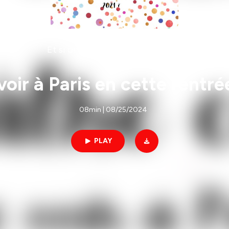
Et si on allait au théâtre ce soir ?
voir à Paris en cette rentré
08min | 08/25/2024
PLAY