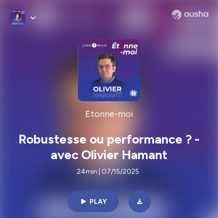
Etonne-moi
Robustesse ou performance ? -
avec Olivier Hamant
24min | 07/15/2025
PLAY