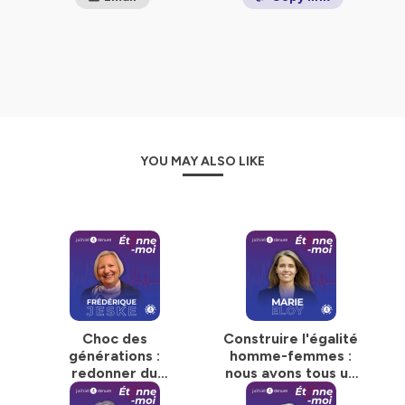
Hébergé par Ausha. Visitez
ausha.co/politique-de-
confidentialite
pour plus d'informations.
YOU MAY ALSO LIKE
Choc des
Construire l'égalité
générations :
homme-femmes :
redonner du
nous avons tous un
pouvoir aux seniors
rôle à jouer ! avec