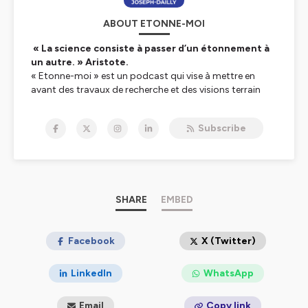
ABOUT ETONNE-MOI
« La science consiste à passer d’un étonnement à
un autre. » Aristote.
« Etonne-moi » est un podcast qui vise à mettre en
avant des travaux de recherche et des visions terrain
autour des sciences cognitives et des neurosciences au
service des transformations. Dans une démarche
Subscribe
prospective, il donne la parole tant à des chercheurs,
autour leurs avancées, qu’à des dirigeants, sur leur
vision et leur retour d’expérience. L’objectif est ainsi de
faciliter la prise de recul et de donner des clés inédites
autour du sens et de la mise en œuvre des
transformations, en particulier sous l’angle humain.
SHARE
EMBED
Pour cette nouvelle saison, nous vous proposons un
nouvel habillage, de nouveaux invités... et bien sûr,
Facebook
X (Twitter)
toujours Emmanuelle Joseph-Dailly au micro, animée
par la volonté de vous emmener sur un sentier de
LinkedIn
WhatsApp
questionnements.
Email
Copy link