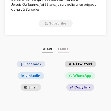
Je suis Guillaume, j’ai 33 ans, je suis policier en brigade
de nuit à Sarcelles.
Dans le podcast « Être flic », au micro d'Emmanuelle et
avec le soutien de La MGP, La Mutuelle des forces de
Subscribe
sécurité, je vous emmène découvrir l’histoire de
policières et policiers de tous horizons. Ceux que vous
croisez en bas de chez vous, ceux que vous appelez au
17, ceux dont la vocation est tout simplement de vous
protéger.
SHARE
EMBED
Hébergé par Ausha. Visitez
ausha.co/politique-de-
confidentialite
pour plus d'informations.
Facebook
X (Twitter)
LinkedIn
WhatsApp
Email
Copy link