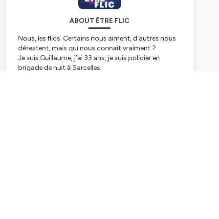
ABOUT ÊTRE FLIC
Nous, les flics. Certains nous aiment, d’autres nous
détestent, mais qui nous connait vraiment ?
Je suis Guillaume, j’ai 33 ans, je suis policier en
brigade de nuit à Sarcelles.
Dans le podcast « Être flic », au micro d'Emmanuelle
et avec le soutien de La MGP, La Mutuelle des forces
Subscribe
de sécurité, je vous emmène découvrir l’histoire de
policières et policiers de tous horizons. Ceux que
vous croisez en bas de chez vous, ceux que vous
appelez au 17, ceux dont la vocation est tout
simplement de vous protéger.
Hébergé par Ausha. Visitez
ausha.co/politique-de-
confidentialite
pour plus d'informations.