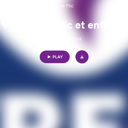
Être flic
Véronique, Flic et enfance
31min | 04/26/2024
PLAY