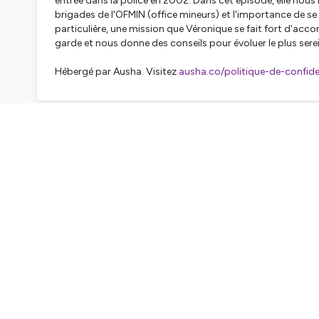
entrée dans la police en 2002. Dans cet épisode, elle nous li
brigades de l'OFMIN (office mineurs) et l'importance de s
particulière, une mission que Véronique se fait fort d'acco
garde et nous donne des conseils pour évoluer le plus sere
Hébergé par Ausha. Visitez
ausha.co/politique-de-confiden