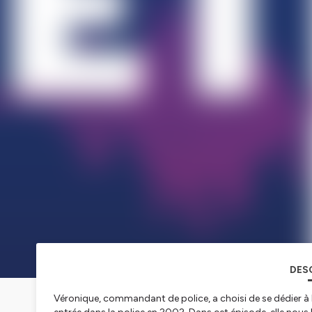
DES
Véronique, commandant de police, a choisi de se dédier à l