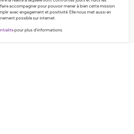
vre la réalité à laquelle sont confrontés jours et nuits les
e faire accompagner pour pouvoir mener à bien cette mission
mplir avec engagement et positivité. Elle nous met aussi en
inement possible sur internet.
tialite
pour plus d'informations.
SHARE
EMBED
Facebook
X (Twitter)
LinkedIn
WhatsApp
Email
Copy link