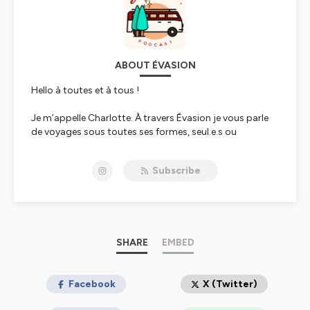
ABOUT ÉVASION
Hello à toutes et à tous !
Je m’appelle Charlotte. À travers Évasion je vous parle
de voyages sous toutes ses formes, seul.e.s ou
accompagné.e.s, en avion, en van ou à pied, en France
ou à l’autre bout du monde…, ces voyages ont au moins
Subscribe
un point commun, ils ont changé des vies.
Le voyage a tellement à nous apprendre, c’est une
merveilleuse façon de se découvrir soi-même.
Je pars à la rencontre d’une ou d’un invité pour parler de
SHARE
EMBED
son évasion à travers le monde qui l’a aidé à devenir la
personne qu'elle/il est aujourd’hui.
Facebook
X (Twitter)
Hébergé par Ausha. Visitez
ausha.co/politique-de-