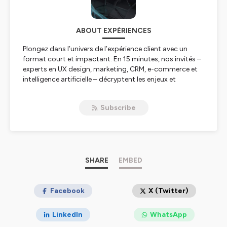
ABOUT EXPÉRIENCES
Plongez dans l’univers de l’expérience client avec un
format court et impactant. En 15 minutes, nos invités –
experts en UX design, marketing, CRM, e-commerce et
intelligence artificielle – décryptent les enjeux et
innovations qui façonnent la relation client aujourd’hui.
Un podcast clair, accessible et inspirant, pour élargir
Subscribe
vos perspectives et mieux comprendre ces sujets
essentiels.
Hébergé par Ausha. Visitez
ausha.co/politique-de-
confidentialite
pour plus d'informations.
SHARE
EMBED
Facebook
X (Twitter)
LinkedIn
WhatsApp