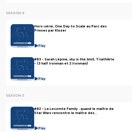
SEASON 6
Hors-série, One Day to Scale au Parc des
Princes par Klozer
Play
#83 - Sarah Lépine, sky is the limit, Triathlète
- (3 half Ironman et 2 Ironman)
Play
SEASON 5
#82 - La Lecomte Family : quand le maître de
Star Wars rencontre le maître des
prétoires...départ vers les étoiles assuré...
Play