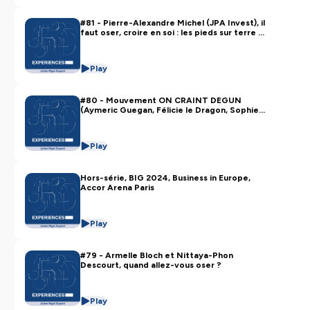
#81 - Pierre-Alexandre Michel (JPA Invest), il
faut oser, croire en soi : les pieds sur terre et
la tête dans les étoiles ✨
Play
#80 - Mouvement ON CRAINT DEGUN
(Aymeric Guegan, Félicie le Dragon, Sophie
Marseillac, Julien Rigal-Dupont) et le maestro
Loic Simon.
Play
Hors-série, BIG 2024, Business in Europe,
Accor Arena Paris
Play
#79 - Armelle Bloch et Nittaya-Phon
Descourt, quand allez-vous oser ?
Play