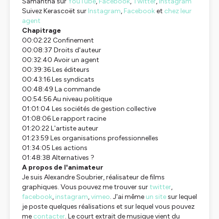
Samantha sur
YouTube
,
Facebook
,
Twitter
,
Instagram
Suivez Kerascoët sur
Instagram
,
Facebook
et
chez leur
agent
Chapitrage
00:02:22 Confinement
00:08:37 Droits d'auteur
00:32:40 Avoir un agent
00:39:36 Les éditeurs
00:43:16 Les syndicats
00:48:49 La commande
00:54:56 Au niveau politique
01:01:04 Les sociétés de gestion collective
01:08:06 Le rapport racine
01:20:22 L'artiste auteur
01:23:59 Les organisations professionnelles
01:34:05 Les actions
01:48:38 Alternatives ?
A propos de l'animateur
Je suis Alexandre Soubrier, réalisateur de films
graphiques. Vous pouvez me trouver sur
twitter
,
facebook
,
instagram
,
vimeo
. J'ai même
un site
sur lequel
je poste quelques réalisations et sur lequel vous pouvez
me
contacter
. Le court extrait de musique vient du