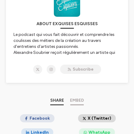
ABOUT EXQUISES ESQUISSES
Le podcast qui vous fait découvrir et comprendre les
coulisses des métiers de la création au travers
d’entretiens d’artistes passionnés.
Alexandre Soubrier reçoit régulièrement un artiste qui
vient parler de sa vie, de ses projets, de ses inspirations
et de ses aspirations.
Subscribe
Hébergé par Ausha. Visitez
ausha.co/politique-de-
confidentialite
pour plus d'informations.
SHARE
EMBED
Facebook
X (Twitter)
LinkedIn
WhatsApp