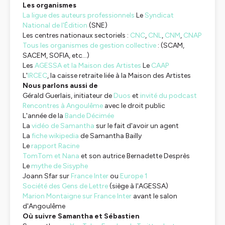
Les organismes
La ligue des auteurs professionnels
Le
Syndicat
National de l'Édition
(SNE)
Les centres nationaux sectoriels :
CNC
,
CNL
,
CNM
,
CNAP
Tous les organismes de gestion collective
: (SCAM,
SACEM, SOFIA, etc...)
Les
AGESSA et la Maison des Artistes
Le
CAAP
L'
IRCEC
, la caisse retraite liée à la Maison des Artistes
Nous parlons aussi de
Gérald Guerlais, initiateur de
Duos
et
invité du podcast
Rencontres à Angoulême
avec le droit public
L'année de la
Bande Décimée
La
vidéo de Samantha
sur le fait d'avoir un agent
La
fiche wikipedia
de Samantha Bailly
Le
rapport Racine
TomTom et Nana
et son autrice Bernadette Desprès
Le
mythe de Sisyphe
Joann Sfar sur
France Inter
ou
Europe 1
Société des Gens de Lettre
(siège à l'AGESSA)
Marion Montaigne sur Fr
ance Inter
avant le salon
d'Angoulême
Où suivre Samantha et Sébastien