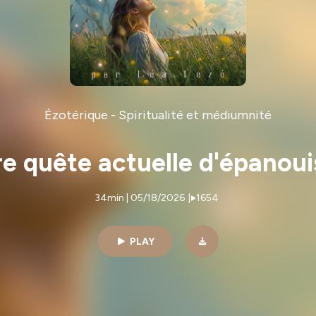
Ézotérique - Spiritualité et médiumnité
tre quête actuelle d'épanou
34min | 05/18/2026
|
1654
PLAY