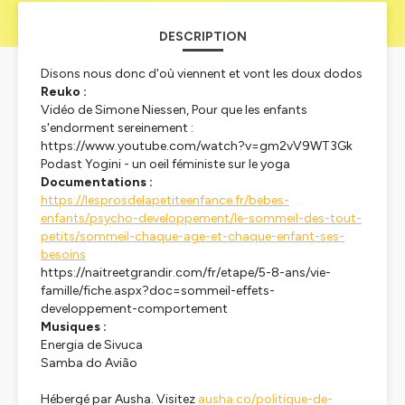
DESCRIPTION
Disons nous donc d'où viennent et vont les doux dodos
Reuko :
Vidéo de Simone Niessen, Pour que les enfants
s'endorment sereinement :
https://www.youtube.com/watch?v=gm2vV9WT3Gk
Podast Yogini - un oeil féministe sur le yoga
Documentations :
https://lesprosdelapetiteenfance.fr/bebes-
enfants/psycho-developpement/le-sommeil-des-tout-
petits/sommeil-chaque-age-et-chaque-enfant-ses-
besoins
https://naitreetgrandir.com/fr/etape/5-8-ans/vie-
famille/fiche.aspx?doc=sommeil-effets-
developpement-comportement
Musiques :
Energia de Sivuca
Samba do Avião
Hébergé par Ausha. Visitez
ausha.co/politique-de-