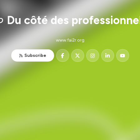
 Du côté des professionne
www.fai2r.org
Subscribe