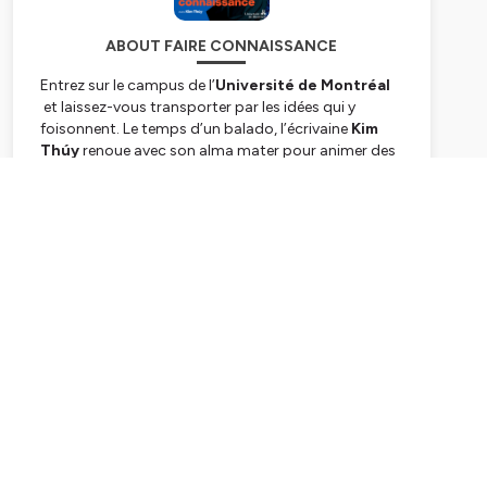
ABOUT FAIRE CONNAISSANCE
Entrez sur le campus de l’
Université de Montréal
et laissez-vous transporter par les idées qui y
foisonnent. Le temps d’un balado, l’écrivaine
Kim
Thúy
renoue avec son
alma mater
pour animer des
conversations inédites avec des membres de la
communauté de l’UdeM. Chaque épisode rassemble
Subscribe
les connaissances et les convictions des invités
autour d’un thème. Qu’ont en commun un expert en
intelligence artificielle et une jeune philosophe? Un
archéologue et une compositrice? C’est à
découvrir.
Hébergé par Ausha. Visitez
ausha.co/politique-de-
confidentialite
pour plus d'informations.