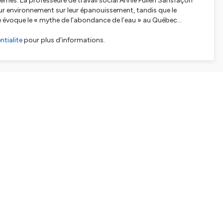
èmes. La professeure de travail social Annie Pullen Sansfaçon
leur environnement sur leur épanouissement, tandis que le
e évoque le « mythe de l’abondance de l’eau » au Québec…
tialite
pour plus d'informations.
SHARE
EMBED
Facebook
X (Twitter)
LinkedIn
WhatsApp
Email
Copy link