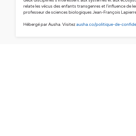
deux disciplines s’intéressent aux systèmes et aux écosyst
relate les vécus des enfants transgenres et l’influence de 
professeur de sciences biologiques Jean-François Lapierr
Hébergé par Ausha. Visitez
ausha.co/politique-de-confiden