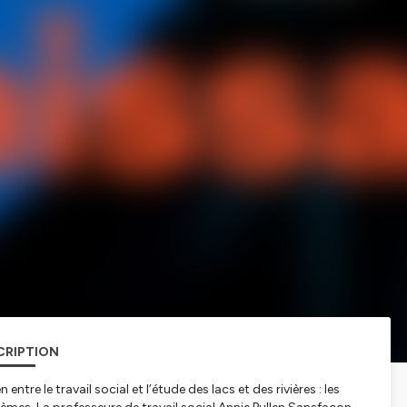
CRIPTION
ntre le travail social et l’étude des lacs et des rivières : les