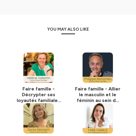
ce que signifie vraiment
faire famille à l’âge adulte
.
Dans chaque épisode, nous cherchons à comprendre
ce que chacun garde, ce qu’il transforme, et ce qu’il
choisit de transmettre.
Parce qu'au fond, faire famille, c'est comprendre d'où
YOU MAY ALSO LIKE
l'on vient pour savoir où l'on va.
Je suis Adélaïde Durand, psychopraticienne à Paris, et
passionnée depuis toujours par les histoires familiales,
nos racines... bref ce qui nous permet de nous déployer
dans nos vies !
Hébergé par Ausha. Visitez
ausha.co/politique-de-
confidentialite
pour plus d'informations.
Faire famille -
Faire famille - Allier
Décrypter ses
le masculin et le
loyautés familiales
féminin au sein du
pour mieux vivre sa
couple avec
famille avec Hélène
Philippe Bertomeu
Valentin