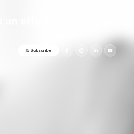
s un effort!" Chroniques d
www.mayaelle.org
Subscribe