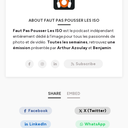
ABOUT FAUT PAS POUSSER LES ISO
Faut Pas Pousser Les ISO
est le podcast indépendant
entièrement dédié à l’image pour tous les passionnés de
photo et de vidéo.
Toutes les semaines
, retrouvez
une
émission
présentée par
Arthur Azoulay
et
Benjamin
Favier
avec de
nombreux invités
. Dans
Faut Pas
Pousser Les ISO
on parle évidemment d'image au sens
Subscribe
large avec des sujets Matos, Techniques et Inspirations.
🎧 Bonnes écoutes ...
Hébergé par Ausha. Visitez
ausha.co/politique-de-
confidentialite
pour plus d'informations.
SHARE
EMBED
Facebook
X (Twitter)
LinkedIn
WhatsApp