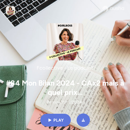
Fcollective - Le podcast
#84 Mon Bilan 2024 - CAx2 mais à
quel prix...
24min | 11/12/2024
PLAY