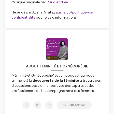
Musique originale par
Pier d'Andréa
Hébergé par Ausha. Visitez
ausha.co/politique-de-
confidentialite
pour plus d'informations.
ABOUT FÉMINITÉ ET GYNÉCOPÉDIE
"Féminité et Gynécopédie" est un podcast qui vous
emmène à la
découverte de la féminité
à travers des
discussions passionnantes avec des experts et des
professionnels de l'accompagnement des femmes.
Animé par Fabienne Goddyn, formatrice de conseillères
en symptothermie méthode "Sympto"(R), experte de la
Subscribe
fertilité et autrice de plusieurs ouvrages sur la santé
féminine, ce podcast aborde des sujets tels que la