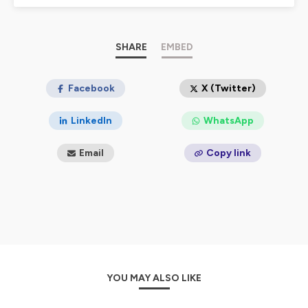
biologie, l'identité, la sexualité et les cycles féminins,
sans se conformer à des normes ou des stéréotypes
dépassés.
Chaque saison, vous découvrirez des épisodes
SHARE
EMBED
hebdomadaires fascinants qui vous aideront à mieux
comprendre la nature sacrée de la femme et à vivre en
harmonie avec votre corps et votre esprit.
Facebook
X (Twitter)
Ce podcast est une production de Fabienne Goddyn et
LinkedIn
WhatsApp
s'inspire du livre "
La Nature Sacrée de la Femme
" paru
chez Rustica.
Email
Copy link
N'oubliez pas de vous inscrire à la newsletter pour être
informé(e) des actualités et ne manquer aucun épisode
!
La musique originale de
Pier d'Andréa
nous
accompagne.
https://fabiennegoddyn.com
Instagram
@fabiennegoddyn
YOU MAY ALSO LIKE
LinkedIn
@fabiennegoddyn
Facebook
@puissancedevie
et les groupes rattachés