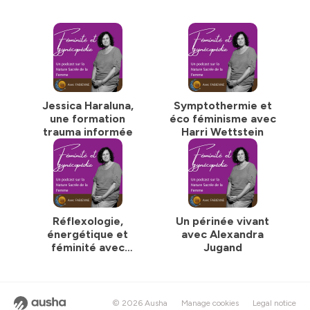
"Explorer le féminin" et "Autour du féminin sacré"
Hébergé par Ausha. Visitez
ausha.co/politique-de-
confidentialite
pour plus d'informations.
Jessica Haraluna,
Symptothermie et
une formation
éco féminisme avec
trauma informée
Harri Wettstein
Réflexologie,
Un périnée vivant
énergétique et
avec Alexandra
féminité avec
Jugand
Mireille Meunier
© 2026 Ausha
Manage cookies
Legal notice