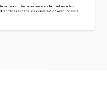
r leurs luttes, mais aussi sur leur enfance, leur
t extraordinaires dans une conversation avec Jocelyne
moyen de s'épanouir,
 monde et septuple
ignity, ONG pionnière dans
s sexuelles des femmes.
pour les droits des
émocratique du Congo.
qu’elle rencontre le Dr