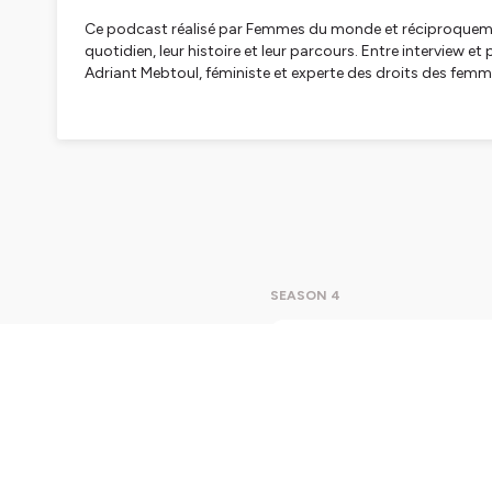
Ce podcast réalisé par Femmes du monde et réciproquement 
quotidien, leur histoire et leur parcours. Entre interview 
Adriant Mebtoul, féministe et experte des droits des femme
Hébergé par Ausha. Visitez
ausha.co/politique-de-confiden
SEASON 4
La Fran
de s'é
La Franç
champion
la répar
Dans cet
femmes, 
C’est en 
Play
36m
Mukwege et déc