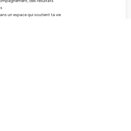
accompagnement, des résultats
as
dans un espace qui soutient ta vie
x d’un ebook.
compagnement Feng Shui transformationnel
.
ion