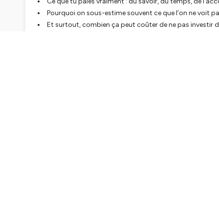
Ce que tu paies vraiment : du savoir, du temps, de l’
Pourquoi on sous-estime souvent ce que l’on ne voit p
Et surtout, combien ça peut
coûter
de ne pas investir 
✨ À écouter si…
Tu sens que ton lieu te freine, t’épuise ou te limite.
Tu veux comprendre
pourquoi
mes tarifs ne sont pas ceu
Et tu veux savoir ce que tu peux vraiment attendre d’un
ac
Enjoy ! 😉
————
📚 Mes livres
https://amzn.to/3to6e4a
https://www.fengshui-expert.fr/guide-fengshui
🌈 Mon accompagnement signature :
Ma Maison Haute Vibration
https://www.fengshui-expert.fr/ma-maison-haute-vibrat
🖥️ Mes formations et masterclass :
https://fengshui-expert.fr/formations/