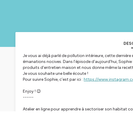
DES
Je vous ai déjà parlé de pollution intérieure, cette dernièr
émanations nocives. Dans l’épisode d’aujourd’hui, Sophie 
produits d’entretien maison et nous donne même la recette
Je vous souhaite une belle écoute !
Pour suivre Sophie, c’est par ici :
https://www.instagram.
Enjoy ! 😉
------
Atelier en ligne pour apprendre à sectoriser son habitat c
https://fengshui-expert.fr/produit/atelier-comment-sect
————
Restons connectés !
WEBSITE :
https://fengshui-expert.fr