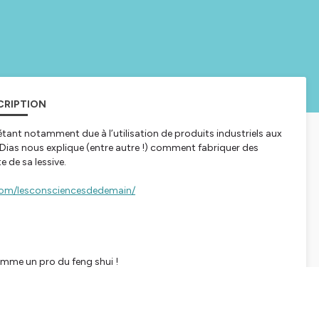
CRIPTION
e étant notamment due à l’utilisation de produits industriels aux
Dias nous explique (entre autre !) comment fabriquer des
 de sa lessive.
com/lesconsciencesdedemain/
omme un pro du feng shui !
oriser-son-habitat/