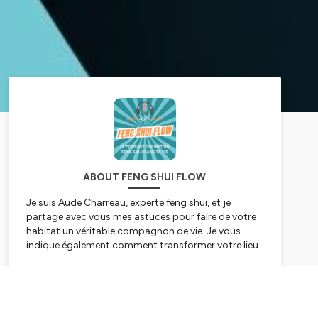
ABOUT FENG SHUI FLOW
Je suis Aude Charreau, experte feng shui, et je
partage avec vous mes astuces pour faire de votre
habitat un véritable compagnon de vie. Je vous
indique également comment transformer votre lieu
de travail (bureau, open space, boutique, cabinet de
thérapeute, magasin...) en vecteur de réussite et de
Subscribe
succès.
Chaque semaine, dans un épisode d'environ 15