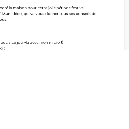
oré la maison pour cette jolie période festive.
e Mil&unedéco, qui va vous donner tous ses conseils de
vous.
 soucis ce jour-là avec mon micro !)
b :
tialite
pour plus d'informations.
SHARE
EMBED
Facebook
X (Twitter)
LinkedIn
WhatsApp
Email
Copy link