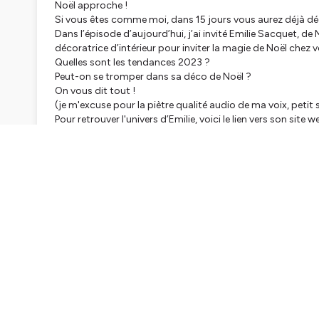
Noël approche !
Si vous êtes comme moi, dans 15 jours vous aurez déjà déc
Dans l’épisode d’aujourd’hui, j’ai invité Emilie Sacquet, d
décoratrice d’intérieur pour inviter la magie de Noël chez 
Quelles sont les tendances 2023 ?
Peut-on se tromper dans sa déco de Noël ?
On vous dit tout !
(je m'excuse pour la piètre qualité audio de ma voix, petit
Pour retrouver l'univers d’Emilie, voici le lien vers son site we
https://miletunedeco.fr/
Hébergé par Ausha. Visitez
ausha.co/politique-de-confiden