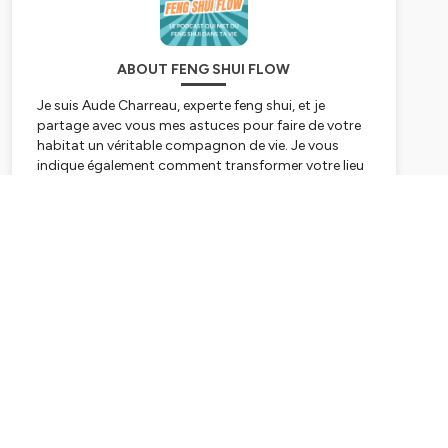
ABOUT FENG SHUI FLOW
Je suis Aude Charreau, experte feng shui, et je
partage avec vous mes astuces pour faire de votre
habitat un véritable compagnon de vie. Je vous
indique également comment transformer votre lieu
de travail (bureau, open space, boutique, cabinet de
thérapeute, magasin...) en vecteur de réussite et de
Subscribe
succès.
Chaque semaine, dans un épisode d'environ 15
minutes, venez découvrir comment devenir
prospère, trouver l'amour, améliorer votre santé,
booster votre chiffre d'affaire... bref, profiter de tous
vos potentiels et de chaque opportunité, grâce à
des principes feng shui simples appliqués à votre
maison et à votre bureau.
⭐️ Suis le Feng Shui Flow, le podcast qui met du
Feng Shui dans ta vie ! ⭐️