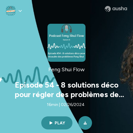
Feng Shui Flow
Episode 54 - 8 solutions déco
pour régler des problèmes de
Feng Shui
16min | 02/26/2024
PLAY