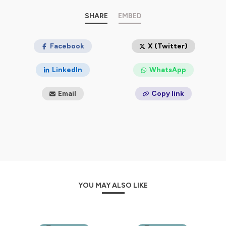
d'affaire... bref, profiter de tous vos potentiels et de
chaque opportunité, grâce à des principes feng shui
SHARE
EMBED
simples appliqués à votre maison et à votre bureau.
⭐️ Suis le Feng Shui Flow, le podcast qui met du Feng
Facebook
X (Twitter)
Shui dans ta vie ! ⭐️
LinkedIn
WhatsApp
--------------
➡️. Plein d'infos sur mon site :
https://fengshui-expert.fr/
Email
Copy link
Mes réseaux sociaux :
https://www.instagram.com/audaladeco/
https://www.facebook.com/audaladeco/
https://www.pinterest.com/audaladeco/
Hébergé par Ausha. Visitez
ausha.co/politique-de-
confidentialite
pour plus d'informations.
YOU MAY ALSO LIKE