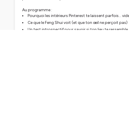
Au programme :
Pourquoi les intérieurs Pinterest te laissent parfois... vid
Ce que le Feng Shui voit (et que ton œil ne perçoit pas)
Un test introspectif pour savoir si ton lieu te ressemble
Un petit exercice à faire dès aujourd’hui
Et si tu veux aller plus loin, je te propose deux chemins :
Mes 3 ateliers digitaux (Vital Flow, Love Flow et Money Fl
Mon accompagnement premium pour réaligner ton lieu e
Tu trouveras les liens ci-dessous ✨
Enjoy ! 😉
————
📚 Mes livres
https://amzn.to/3to6e4a
https://www.fengshui-expert.fr/guide-fengshui
🌈 Mon accompagnement signature :
Ma Maison Haute Vibration
https://www.fengshui-expert.fr/ma-maison-haute-vibrat