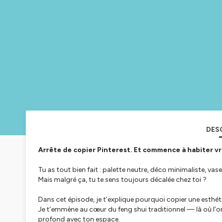
DES
Arrête de copier Pinterest. Et commence à habiter vr
Tu as tout bien fait : palette neutre, déco minimaliste, va
Mais malgré ça, tu te sens toujours
décalée
chez toi ?
Dans cet épisode, je t’explique pourquoi copier une esthéti
Je t’emmène au cœur du feng shui traditionnel — là où l’on n
profond avec ton espace.