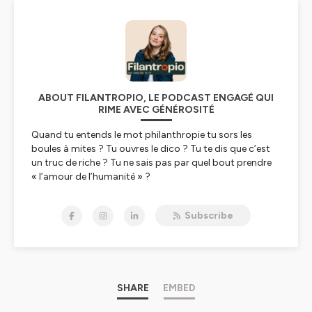
ABOUT FILANTROPIO, LE PODCAST ENGAGÉ QUI
RIME AVEC GÉNÉROSITÉ
Quand tu entends le mot philanthropie tu sors les
boules à mites ? Tu ouvres le dico ? Tu te dis que c’est
un truc de riche ? Tu ne sais pas par quel bout prendre
« l’amour de l’humanité » ?
Tu as tort et tu es sans doute une personne
philanthrope qui s’ignore. Nous avons tous déjà fait
Subscribe
l’expérience de la générosité envers autrui ou de la part
d'autrui.
Dans ce podcast, je te propose de découvrir la
philanthropie autrement, hors des sentiers battus et
des chemins élitistes, avec un regard rafraîchissant et
pédagogique. Tu feras la connaissance de porteurs de
SHARE
EMBED
projet associatif ou caritatif, de dirigeants d’ONG ou de