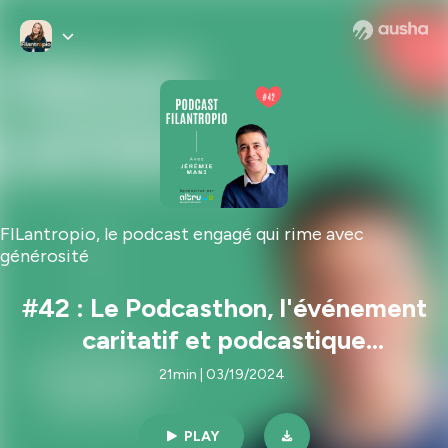
FILantropio, le podcast engagé qui rime avec
générosité
#42 : Le Podcasthon, l'événement
caritatif et podcastique
incontournable sur la scène
21min | 03/19/2024
francophone ! - Jérémie Mani de
Altruwe
PLAY