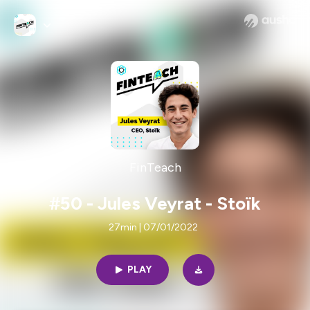
FinTeach
#50 - Jules Veyrat - Stoïk
27min | 07/01/2022
PLAY