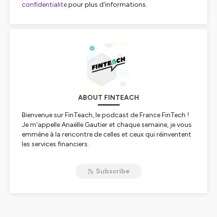
confidentialite
pour plus d'informations.
ABOUT FINTEACH
Bienvenue sur FinTeach, le podcast de France FinTech !
Je m'appelle Anaëlle Gautier et chaque semaine, je vous
emmène à la rencontre de celles et ceux qui réinventent
les services financiers.
Leetchi, Ulule, Lydia, Bankin', Qonto, Luko : vous avez
sûrement déjà entendu leur nom au moins une fois, vu
Subscribe
leur pub dans le métro ou même utilisé leurs services. On
les appelle fintech, assurtech et regtech, contraction de
finance, assurance, régulation et technologie.
C'est pour apprendre à les connaître et mieux
comprendre les enjeux de leurs métiers que nous avons