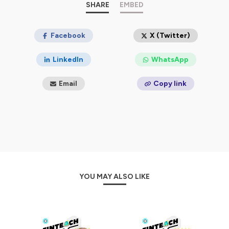
créé FinTeach. Bonne écoute !
SHARE
EMBED
Hébergé par Ausha. Visitez
ausha.co/politique-de-
confidentialite
Facebook
pour plus d'informations.
X (Twitter)
LinkedIn
WhatsApp
Email
Copy link
YOU MAY ALSO LIKE