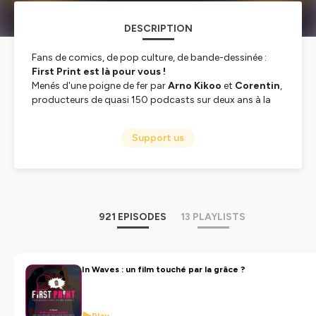
DESCRIPTION
Fans de comics, de pop culture, de bande-dessinée :
First Print est là pour vous !
Menés d'une poigne de fer par
Arno Kikoo
et
Corentin
,
producteurs de quasi 150 podcasts sur deux ans à la
tête du site
Comicsblog.fr
,
First Print
est là pour
perpétuer ce qui a fait la force du duo, tout en
Support us
élargissant les horizons. Un seul mot d'ordre :
vous
fournir des émissions de qualité, aussi
enrichissantes que divertissantes.
Bien décidé à vous faire vivre la
culture comics
📚 sous
de multiples angles, vous trouverez avec
First Print
:
921 EPISODES
13 PLAYLISTS
Des rendez-vous régulier pour suivre l'actualité et la
décortiquer
Des émissions pour parler des sorties VO/VF
In Waves : un film touché par la grâce ?
récentes
Mais également des émissions ponctuelles
Des discussions avec celles et ceux qui font vivre la