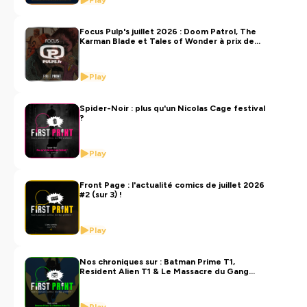
Play
Focus Pulp's juillet 2026 : Doom Patrol, The
Karman Blade et Tales of Wonder à prix de
lancement !
Play
Spider-Noir : plus qu'un Nicolas Cage festival
?
Play
Front Page : l'actualité comics de juillet 2026
#2 (sur 3) !
Play
Nos chroniques sur : Batman Prime T1,
Resident Alien T1 & Le Massacre du Gang
Enfield ! [Back Issues VF]