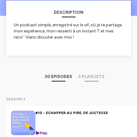
DESCRIPTION
Un podcast simple, enregistré sur le vif, où je te partage
mon expérience, mon ressenti à un instant T et mes
reco'. Viens discuter avec moi !
Hébergé par Ausha. Visitez
ausha.co/politique-de-
confidentialite
pour plus d'informations.
30 EPISODES
3 PLAYLISTS
SEASON 3
#10 - ECHAPPER AU PIRE, DE JUSTESSE
Play