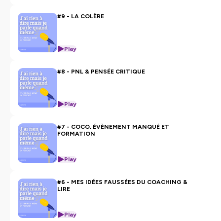
#9 - LA COLÈRE
Play
#8 - PNL & PENSÉE CRITIQUE
Play
#7 - COCO, ÉVÈNEMENT MANQUÉ ET
FORMATION
Play
#6 - MES IDÉES FAUSSÉES DU COACHING &
LIRE
Play