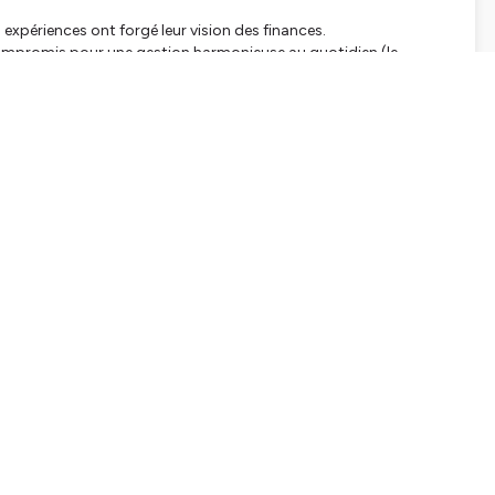
 expériences ont forgé leur vision des finances.
 compromis pour une gestion harmonieuse au quotidien (le
ence et de la confiance pour éviter les conflits et construire
aspirations individuelles et les objectifs financiers à deux.
 même quand il s'agit de parler gros sous !
ieux de mieux comprendre les dynamiques financières, cet
tions pratiques.
s://youtu.be/w_wq9QHe_F0
r ici :
tialite
pour plus d'informations.