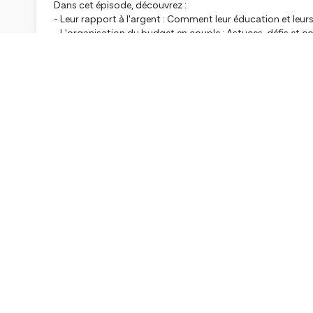
Dans cet épisode, découvrez :
- Leur rapport à l'argent : Comment leur éducation et leurs
- L'organisation du budget en couple : Astuces, défis et
fameux 50/50 est-il toujours la meilleure solution ? 😉).
- La communication financière : L'importance de la transpar
des projets solides.
- Indépendance vs projets communs : Comment concilier les 
- Leurs conseils concrets pour une vie de couple épanouie,
Que vous soyez en couple, célibataire, ou simplement cur
épisode vous apportera des pistes de réflexion et des solu
Retrouvez aussi nos épisodes en vidéo sur Youtube :
http
Pour plus des tips budget au quotidien, ça se passe aussi pa
Instagram :
https://www.instagram.com/bforbank/
TikTok :
https://www.tiktok.com/@bforbank
Facebook :
https://www.facebook.com/BforBank/
Hébergé par Ausha. Visitez
ausha.co/politique-de-confiden