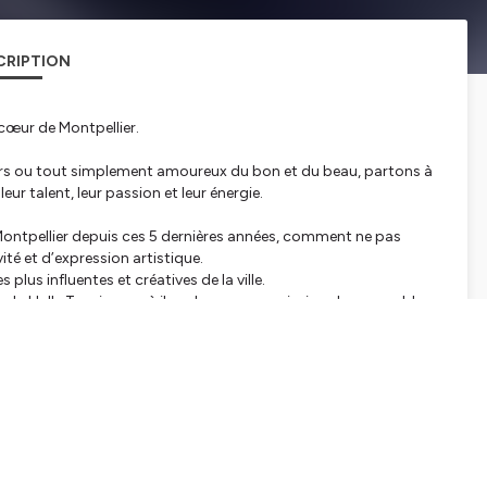
CRIPTION
e cœur de Montpellier.
eurs ou tout simplement amoureux du bon et du beau, partons à
leur talent, leur passion et leur énergie.
 de Montpellier depuis ces 5 dernières années, comment ne pas
ité et d’expression artistique.
plus influentes et créatives de la ville.
u : la Halle Tropisme, où il se donne pour mission de rassembler
café et on démarre dans la foulée l'enregistrement de ce
tialite
pour plus d'informations.