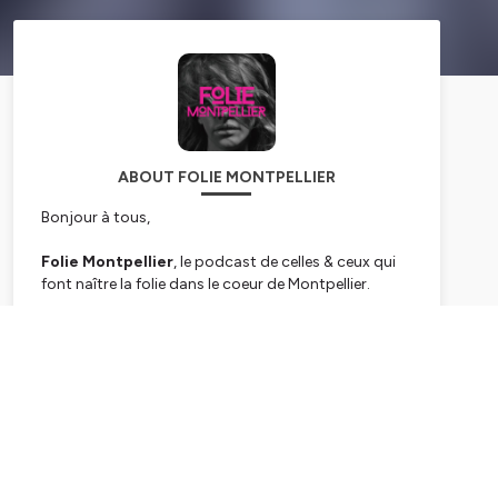
ABOUT FOLIE MONTPELLIER
Bonjour à tous,
Folie Montpellier
, le podcast de celles & ceux qui
font naître la folie dans le coeur de Montpellier.
Qu’ils soient entrepreneurs, artistes, artisans ou
Subscribe
tout simplement amoureux du bon et du beau, nous
vous proposons d’écouter pendant une petite heure
ces personnalités qui agissent avec passion pour
que Montpellier soit plurielle & créative.
Ce podcast est le fruit d'un binôme aux profils
complémentaires
Jeanne & Nicolas
: curieux et