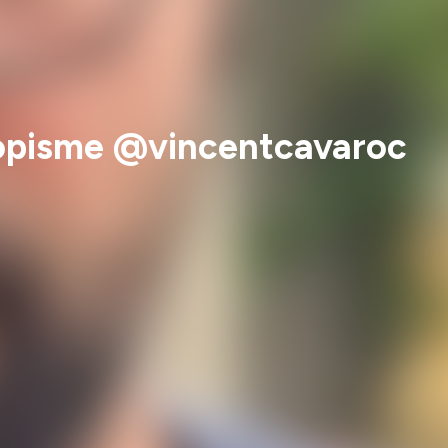
ropisme @vincentcavaroc