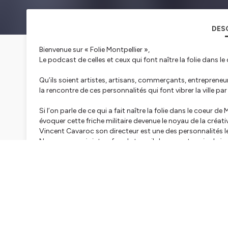
DES
Bienvenue sur « Folie Montpellier »,
Le podcast de celles et ceux qui font naître la folie dans l
Qu’ils soient artistes, artisans, commerçants, entrepren
la rencontre de ces personnalités qui font vibrer la ville par 
Si l’on parle de ce qui a fait naître la folie dans le coeur
évoquer cette friche militaire devenue le noyau de la créativ
Vincent Cavaroc son directeur est une des personnalités les 
Nous avons rejoint ce fou de travail dans son terrain de je
à travers les arts.
Vêtu d'un Jeans, pull et baskets et casquette on prend un 
podcast !
Bonne écoute !
Hébergé par Ausha. Visitez
ausha.co/politique-de-confiden