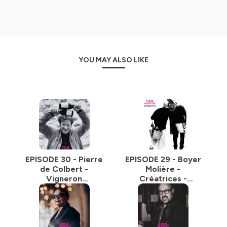
Nicolas
vient de s’installer dans cette belle ville de
Montpellier après plus de 15 ans passés à Paris.
Il a ouvert Club Casse-croûte un café, cantine, buvette
dans le centre historique.
Il est impatient de faire de nouvelles rencontres et
YOU MAY ALSO LIKE
découvrir de nouveaux lieux avec ce regard neuf.
Pourquoi «
Folie
» ?
Une folie désigne à Montpellier une maison de plaisance
batie sous l’ancien regime par la riche bourgeoisie.
Ces folies architecturales viennent d’être relancées à
l’instar de l’arbre blanc et de tous les projets en cours
pour la faire rayonner.
Mais la Folie c’est aussi un engouement, une passion, un
vif intérêt pour quelque chose.
EPISODE 30 - Pierre
EPISODE 29 - Boyer
de Colbert -
Molière -
Folie Montpellier,
c’est l’ambition de mieux connaitre
Vigneron
Créatrices -
notre ville et ceux qui la font vibrer.
@pierre2colbert
@boyer.molière
Connectez-vous vite sur le compte Instagram
@foliemontpellier
pour suivre l’actualité du podcast
et être informé des nouveaux invités et n’oubliez pas de
vous abonner sur votre plateforme d’ecoute préféré.