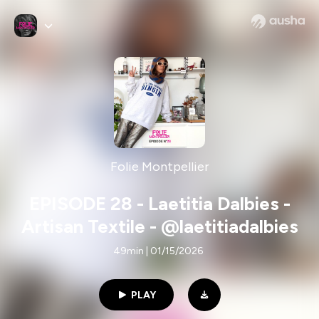
Folie Montpellier
EPISODE 28 - Laetitia Dalbies -
Artisan Textile - @laetitiadalbies
49min | 01/15/2026
PLAY